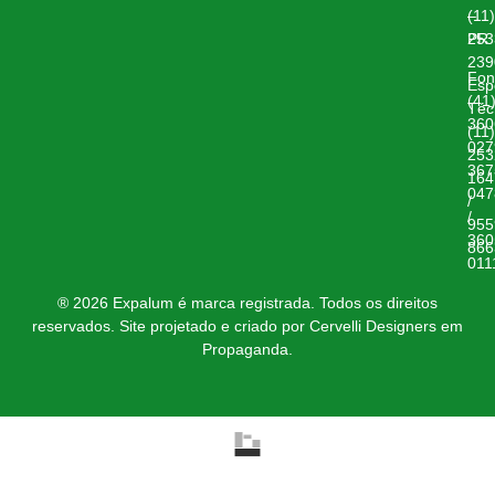
–
(11)
PR
253
239
Fon
Esp
(41
Téc
360
(11)
027
253
367
164
047
/
/
955
360
866
011
® 2026 Expalum é marca registrada. Todos os direitos
reservados. Site projetado e criado por Cervelli Designers em
Propaganda.